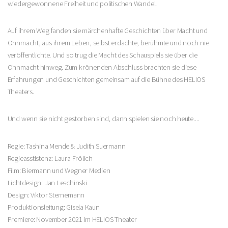
wiedergewonnene Freiheit und politischen Wandel.
Auf ihrem Weg fanden sie märchenhafte Geschichten über Macht und
Ohnmacht, aus ihrem Leben, selbst erdachte, berühmte und noch nie
veröffentlichte. Und so trug die Macht des Schauspiels sie über die
Ohnmacht hinweg. Zum krönenden Abschluss brachten sie diese
Erfahrungen und Geschichten gemeinsam auf die Bühne des HELIOS
Theaters.
Und wenn sie nicht gestorben sind, dann spielen sie noch heute....
Regie: Tashina Mende & Judith Suermann
Regieasstistenz: Laura Frölich
Film: Biermann und Wegner Medien
Lichtdesign: Jan Leschinski
Design: Viktor Sternemann
Produktionsleitung: Gisela Kaun
Premiere: November 2021 im HELIOS Theater